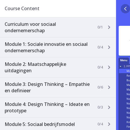
Course Content
Curriculum voor sociaal
0/1
ondernemerschap
Module 1: Sociale innovatie en sociaal
0/4
ondernemerschap
Module 2: Maatschappelijke
0/4
uitdagingen
Module 3: Design Thinking – Empathie
0/6
en definieer
Module 4: Design Thinking – Ideate en
0/3
prototype
Module 5: Sociaal bedrijfsmodel
0/4