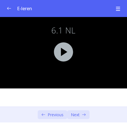
E-leren
Curriculum voor sociaal ondernemerschap
0/1
Module 1: Sociale innovatie en sociaal
0/4
ondernemerschap
Module 2: Maatschappelijke uitdagingen
0/4
Module 3: Design Thinking – Empathie en
0/6
definieer
Module 4: Design Thinking – Ideate en
0/3
prototype
Module 5: Sociaal bedrijfsmodel
0/4
Previous
Next
Module 6: Sociaal bedrijfsmodel (deel 1)
0/5