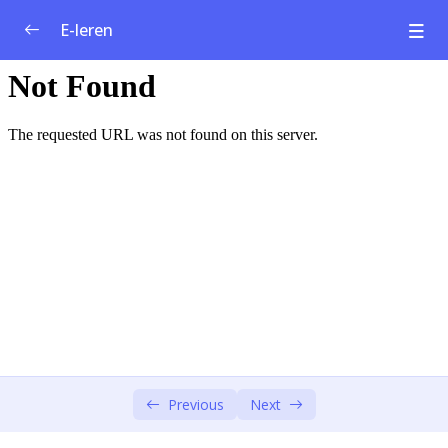
E-leren
Curriculum voor sociaal ondernemerschap
0/1
Module 1: Sociale innovatie en sociaal
0/4
ondernemerschap
Introductie van de opleiding
00:00
Ikigai
00:00
Centrale concepten
00:00
Hoe je onderneming pitchen?
00:00
Module 2: Maatschappelijke uitdagingen
0/4
Previous
Next
Module 3: Design Thinking – Empathie en
0/6