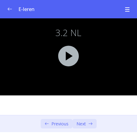
E-leren
Curriculum voor sociaal ondernemerschap
0/1
Module 1: Sociale innovatie en sociaal
0/4
ondernemerschap
Module 2: Maatschappelijke uitdagingen
0/4
Module 3: Design Thinking – Empathie en
0/6
definieer
Inhoud en leerdoelstellingen
00:00
Mensgericht ontwerpen en designdenken
00:00
Design Thinking-model: empathie
Previous
Next
00:00
Onderzoeksplan & Empathiekaart
00:00