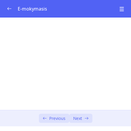
E-mokymasis
Socialinio verslumo ugdymo programa
0/1
1 modulis: Socialinės inovacijos ir verslumas
0/4
2 modulis: Visuomenės iššūkiai
0/4
3 modulis: Dizaino mąstymas – įsijauskite ir
0/6
apibrėžkite
4 modulis: Dizaino mąstymas – idėja ir
0/3
prototipas
5 modulis: Socialinio verslo modelis
0/4
Previous
Next
6 modulis: Socialinio verslo modelis (1 dalis)
0/5