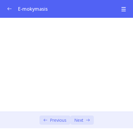
E-mokymasis
Socialinio verslumo ugdymo programa
0/1
1 modulis: Socialinės inovacijos ir verslumas
0/4
2 modulis: Visuomenės iššūkiai
0/4
Turinys ir mokymosi tikslai
00:00
Darnaus vystymosi tikslai
00:00
Problemos išdėstymas ir socialinis poveikis
00:00
Problemų medis
00:00
Previous
Next
3 modulis: Dizaino mąstymas – įsijauskite ir
0/6
apibrėžkite