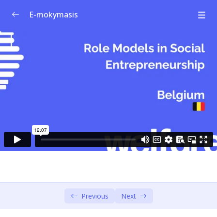
E-mokymasis
Socialinio verslumo ugdymo programa
0/1
1 modulis: Socialinės inovacijos ir verslumas
0/4
2 modulis: Visuomenės iššūkiai
0/4
3 modulis: Dizaino mąstymas – įsijauskite ir
0/6
apibrėžkite
4 modulis: Dizaino mąstymas – idėja ir
0/3
prototipas
5 modulis: Socialinio verslo modelis
0/4
Previous
Next
6 modulis: Socialinio verslo modelis (1 dalis)
0/5