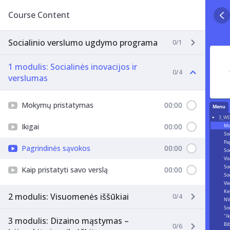
Course Content
Socialinio verslumo ugdymo programa
0/1
1 modulis: Socialinės inovacijos ir
0/4
verslumas
Mokymų pristatymas
00:00
Ikigai
00:00
Pagrindinės sąvokos
00:00
Kaip pristatyti savo verslą
00:00
2 modulis: Visuomenės iššūkiai
0/4
3 modulis: Dizaino mąstymas –
0/6