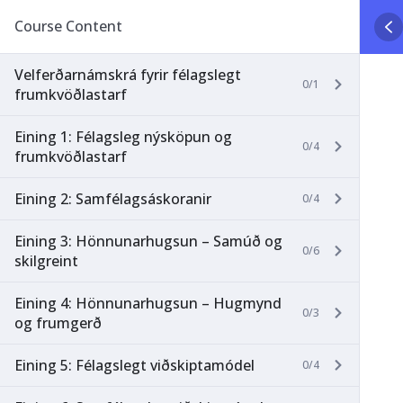
Course Content
Velferðarnámskrá fyrir félagslegt
0/1
frumkvöðlastarf
Eining 1: Félagsleg nýsköpun og
0/4
frumkvöðlastarf
Eining 2: Samfélagsáskoranir
0/4
Eining 3: Hönnunarhugsun – Samúð og
0/6
skilgreint
Eining 4: Hönnunarhugsun – Hugmynd
0/3
og frumgerð
Eining 5: Félagslegt viðskiptamódel
0/4