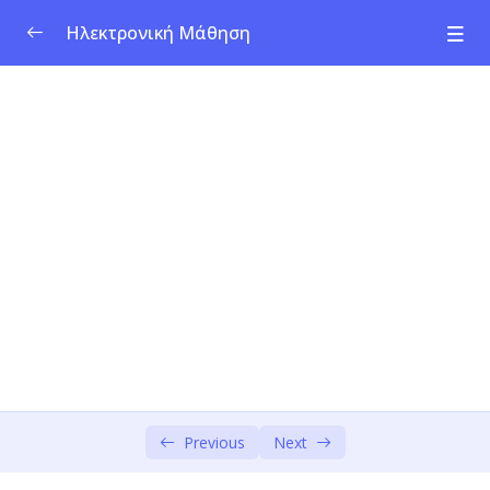
Ηλεκτρονική Μάθηση
Ενότητα 1: Κοινωνική Καινοτομία &
0/3
Επιχειρηματικότητα
Ενότητα 2: Κοινωνικές Προκλήσεις
0/1
Ενότητα 3: Design Thinking – Ενσυναίσθηση
0/2
& Προσδιορισμός
Έρευνα & Καμβάς Χάρτη Ενσυναίσθησης
00:00
Persona
00:00
Ενότητα 4: Design Thinking – Δημιουργία
0/3
Ιδεών
Previous
Next
Ενότητα 5: Κοινωνικό Επιχειρηματικό
0/4