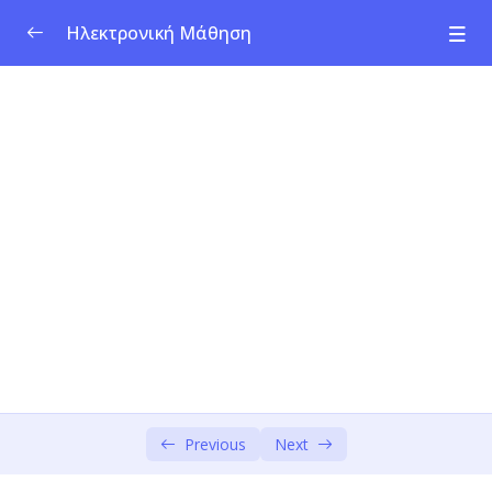
Ηλεκτρονική Μάθηση
Ενότητα 1: Κοινωνική Καινοτομία &
0/3
Επιχειρηματικότητα
Ενότητα 2: Κοινωνικές Προκλήσεις
0/1
Ανάλυση Δέντρου Προβλημάτων
00:00
Ενότητα 3: Design Thinking – Ενσυναίσθηση
0/2
& Προσδιορισμός
Ενότητα 4: Design Thinking – Δημιουργία
0/3
Ιδεών
Ενότητα 5: Κοινωνικό Επιχειρηματικό
Previous
Next
0/4
Μοντέλο