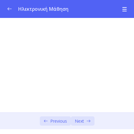
Ηλεκτρονική Μάθηση
Πρόγραμμα Σπουδών για την Κοινωνική
0/1
Επιχειρηματικότητα
Ενότητα 1: Κοινωνική Καινοτομία &
0/4
Επιχειρηματικότητα
Ενότητα 2: Κοινωνικές Προκλήσεις
0/4
Ενότητα 3: Σχεδιαστική Σκέψη –
0/6
Ενσυναίσθηση και Προσδιορισμός
Περιεχόμενο & Μαθησιακοί Στόχοι
00:00
Ανθρωποκεντρική προσέγγιση &
00:00
Previous
Next
Σχεδιαστική σκέψη