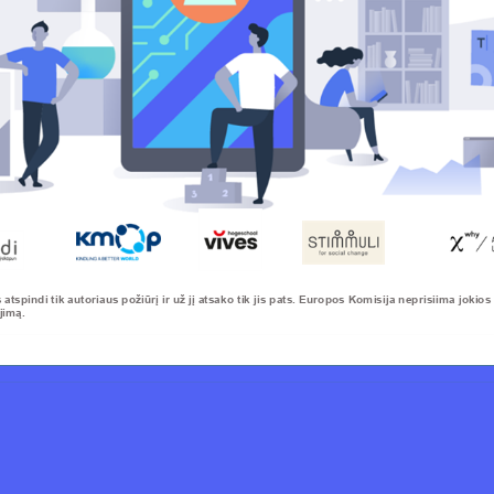
s atspindi tik autoriaus požiūrį ir už jį atsako tik jis pats. Europos Komisija neprisiima j
informacijos panaudojimą.
ojimą.