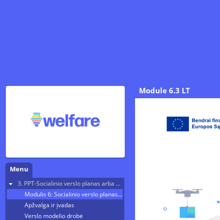
Module 6.3 LT
Menu
3. PPT-Socialinio verslo planas arba projektas
Modulis 6: Socialinio verslo planas - finansavimas, biudžeto sudarymas, rinkodara
Apžvalga ir įvadas
Verslo modelio drobė