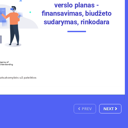
verslo planas - 
verslo planas -
finansavimas, biudžeto 
fnansavimas, biudžeto
sudarymas, rinkodara
sudarymas, rinkodara
Šio pristatymo turinys atspindi tik autoriaus požiūrį ir už jį atsako tik jis pats. Europos Komisija neprisiima jokios atsakomybės už pateiktos
okios atsakomybės už pateiktos 
PREV
NEXT