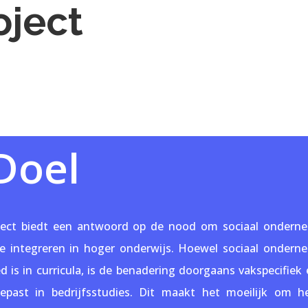
oject
Doel
ect biedt een antwoord op de nood om sociaal ondern
 te integreren in hoger onderwijs. Hoewel sociaal onder
ed is in curricula, is de benadering doorgaans vakspecifiek
epast in bedrijfsstudies. Dit maakt het moeilijk om he