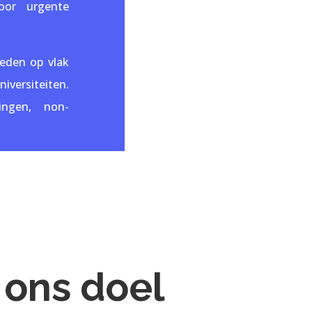
oor urgente
eden op vlak
iversiteiten.
ingen, non-
 ons doel