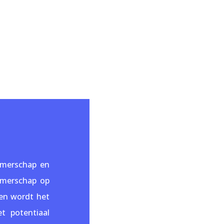
emerschap en
nemerschap op
 en wordt het
t potentiaal