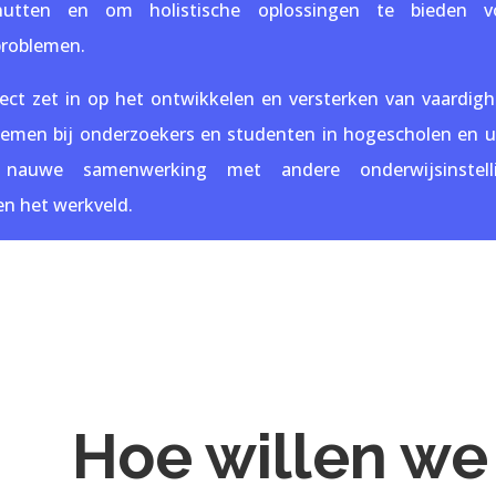
utten en om holistische oplossingen te bieden v
problemen.
ct zet in op het ontwikkelen en versterken van vaardigh
nemen bij onderzoekers en studenten in hogescholen en un
nauwe samenwerking met andere onderwijsinstell
en het werkveld.
Hoe willen we