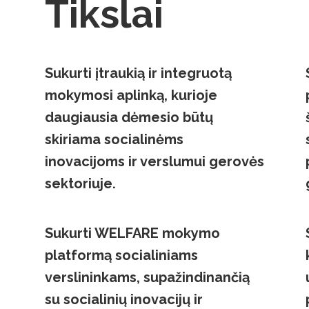
Tikslai
Sukurti įtraukią ir integruotą
mokymosi aplinką, kurioje
daugiausia dėmesio būtų
skiriama socialinėms
inovacijoms ir verslumui gerovės
sektoriuje.
Sukurti WELFARE mokymo
platformą socialiniams
verslininkams, supažindinančią
su socialinių inovacijų ir