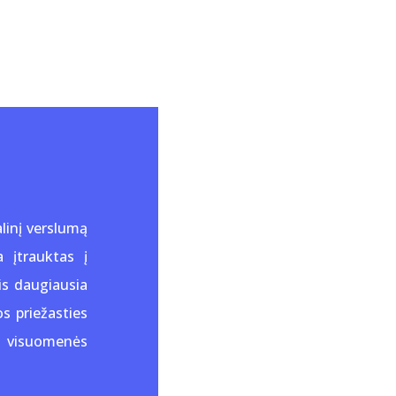
linį verslumą
 įtrauktas į
is daugiausia
s priežasties
nų visuomenės