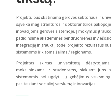
Projektu bus skatinama gerovės sektoriaus ir unive
sąveika magistrantūros ir doktorantūros pakopoje
inovacijoms gerovės sistemoje. Į mokymus įtraukda
padidinsime akademinės bendruomenės ir viešosios
integraciją ir įtrauktį, todėl projekto rezultatus bu
sistemoms ir kitoms šalims / regionams.
Projektas skirtas universitetų dėstytojams
mokslininkams ir studentams, siekiant juos 
sistemomis bei ugdyti jų gebėjimus veiksming
pasitelkiant socialinį verslumą ir inovacijas.