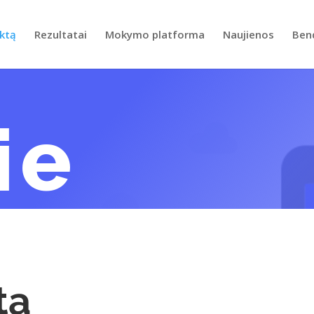
ektą
Rezultatai
Mokymo platforma
Naujienos
Ben
ie
tą