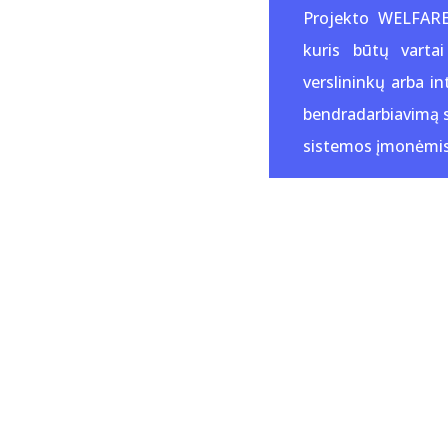
Projekto WELFARE t
kuris būtų varta
verslininkų arba in
bendradarbiavimą s
sistemos įmonėmis