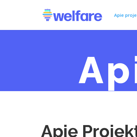
Apie proj
Ap
Apie Projek