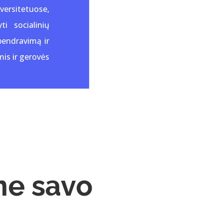
versitetuose,
i socialinių
 bendravimą ir
is ir gerovės
me savo