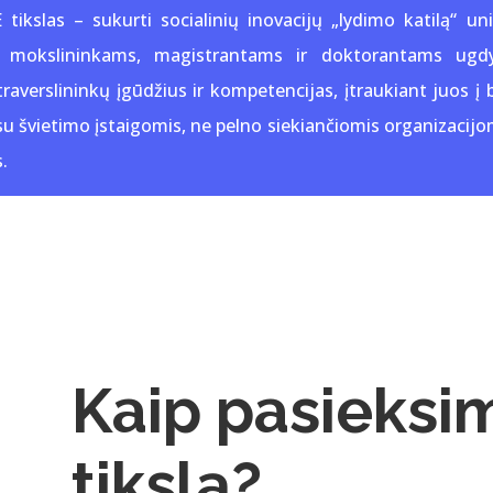
ikslas – sukurti socialinių inovacijų „lydimo katilą“ uni
i mokslininkams, magistrantams ir doktorantams ugdyt
traverslininkų įgūdžius ir kompetencijas, įtraukiant juos į
u švietimo įstaigomis, ne pelno siekiančiomis organizacijom
.
Kaip pasieksi
tikslą?