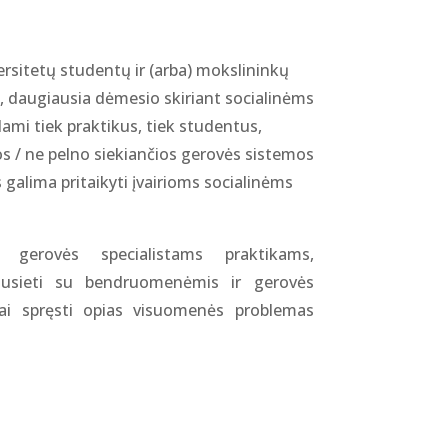
rsitetų studentų ir (arba) mokslininkų
, daugiausia dėmesio skiriant socialinėms
mi tiek praktikus, tiek studentus,
 / ne pelno siekiančios gerovės sistemos
s galima pritaikyti įvairioms socialinėms
, gerovės specialistams praktikams,
susieti su bendruomenėmis ir gerovės
ai spręsti opias visuomenės problemas