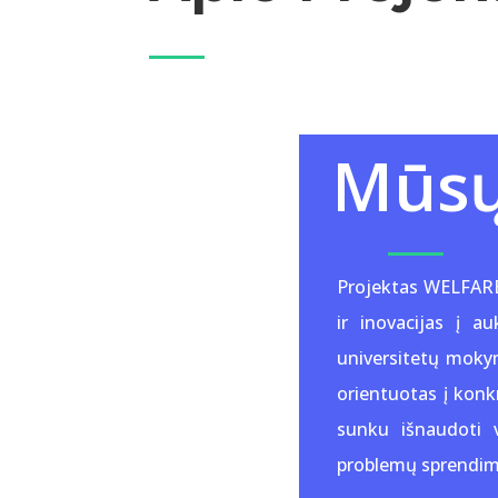
Mūsų
Projektas WELFARE y
ir inovacijas į a
universitetų mokym
orientuotas į konkr
sunku išnaudoti v
problemų sprendim