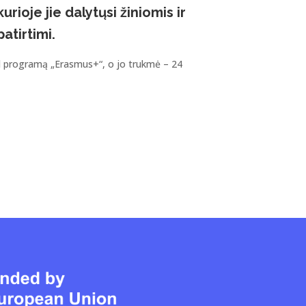
kurioje jie dalytųsi žiniomis ir
patirtimi.
l programą „Erasmus+“, o jo trukmė – 24