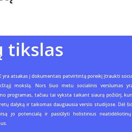
 tikslas
ra atsakas į dokumentais patvirtintą poreikį įtraukti socia
ukštąjį mokslą. Nors šiuo metu socialinis verslumas yra
o programas, tačiau tai vyksta taikant siaurą požiūrį, kur
etų dalyką ir taikomas daugiausia verslo studijose. Dėl šio
isą jo potencialą ir pasiūlyti holistinius neatidėlioti
us.