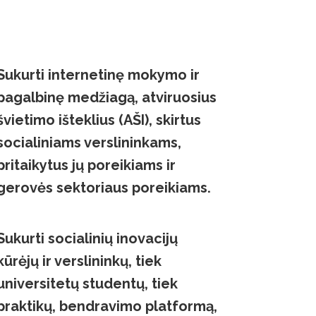
Sukurti internetinę mokymo ir
pagalbinę medžiagą, atviruosius
švietimo išteklius (AŠI), skirtus
socialiniams verslininkams,
pritaikytus jų poreikiams ir
gerovės sektoriaus poreikiams.
Sukurti socialinių inovacijų
kūrėjų ir verslininkų, tiek
universitetų studentų, tiek
praktikų, bendravimo platformą,