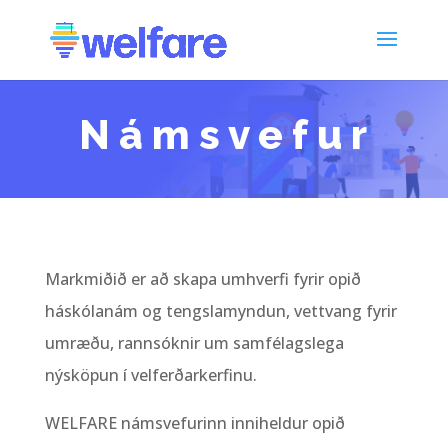
Námsvefur
Markmiðið er að skapa umhverfi fyrir opið
háskólanám og tengslamyndun, vettvang fyrir
umræðu, rannsóknir um samfélagslega
nýsköpun í velferðarkerfinu.
WELFARE námsvefurinn inniheldur opið