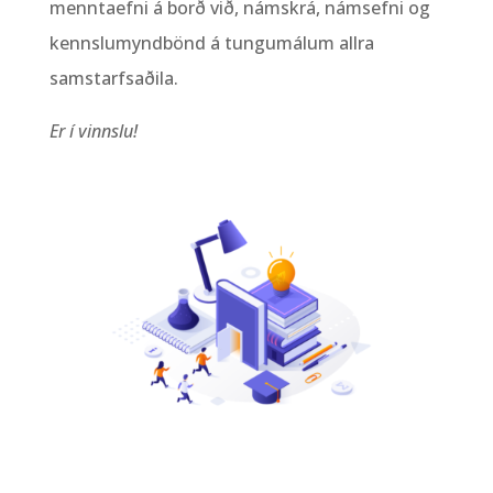
menntaefni á borð við, námskrá, námsefni og
kennslumyndbönd á tungumálum allra
samstarfsaðila.
Er í vinnslu!