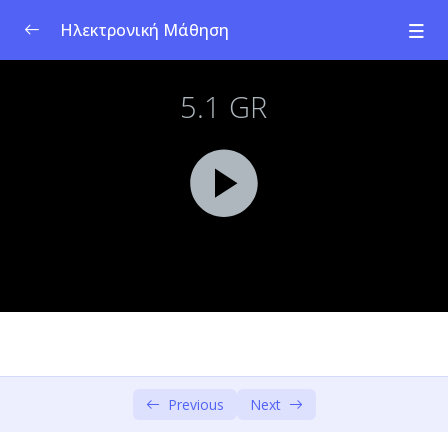
Ηλεκτρονική Μάθηση
Πρόγραμμα Σπουδών για την Κοινωνική
0/1
Επιχειρηματικότητα
Ενότητα 1: Κοινωνική Καινοτομία &
0/4
Επιχειρηματικότητα
Ενότητα 2: Κοινωνικές Προκλήσεις
0/4
Ενότητα 3: Σχεδιαστική Σκέψη –
0/6
Ενσυναίσθηση και Προσδιορισμός
Ενότητα 4: Σχεδιαστική Σκέψη –
Καταιγισμός Ιδεών & Ανάπτυξη
0/3
Πρωτότυπων
Previous
Next
Ενότητα 5: Κοινωνικό Επιχειρηματικό
0/4